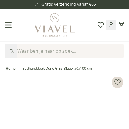
Gratis verzending vanaf €65
Ga naar de inhoud
Cart
Home
Badhanddoek Dune Grijs-Blauw 50x100 cm
Voeg 