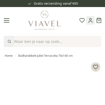
Gratis verzending vanaf €65
Ga naar de inhoud
Cart
Home
Badhanddoek Juliet Terracotta 70x140 cm
Voeg 