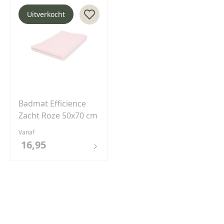
Uitverkocht
Badmat Efficience
Zacht Roze 50x70 cm
Vanaf
16,95