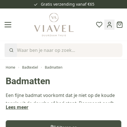
Gratis verzending vanaf €65
Ga naar de inhoud
Cart
Home
Badtextiel
Badmatten
Badmatten
Een fijne badmat voorkomt dat je niet op de koude
tegels uit de douche of bad stapt. Daarnaast geeft
Lees meer
het meer sfeer aan je badkamer. Combineer de
badmat met onze handdoeken voor een mooi geheel.