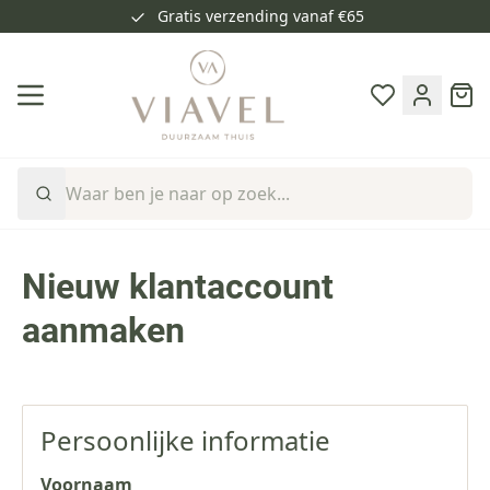
Gratis verzending vanaf €65
Ga naar de inhoud
Cart
Nieuw klantaccount
aanmaken
Persoonlijke informatie
Voornaam