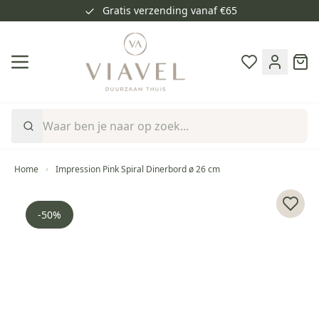
Gratis verzending vanaf €65
Ga naar de inhoud
Cart
Home
Impression Pink Spiral Dinerbord ø 26 cm
Voeg 
-50%