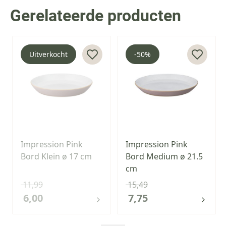
Gerelateerde producten
Press to skip carousel
Uitverkocht
-50%
Impression Pink
Impression Pink
Bord Klein ø 17 cm
Bord Medium ø 21.5
cm
11,99
15,49
6,00
7,75