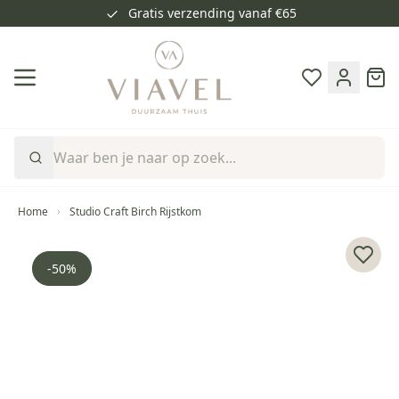
Gratis verzending vanaf €65
Ga naar de inhoud
Cart
Home
Studio Craft Birch Rijstkom
Voeg 
-50%