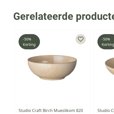
Gerelateerde product
Press to skip carousel
-50%
-50%
Korting
Kortin
Studio Craft Birch Mueslikom 820
Studio C