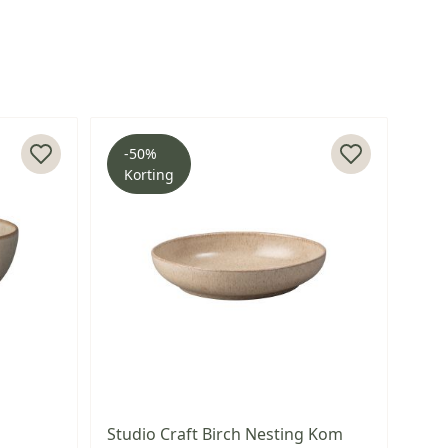
-50%
Ui
Korting
m
Studio Craft Birch Nesting Kom
Stu