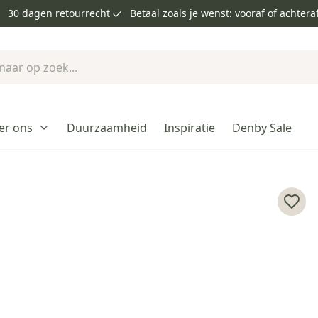
30 dagen retourrecht
Betaal zoals je wenst: vooraf of achtera
er ons
Duurzaamheid
Inspiratie
Denby Sale
Voeg 