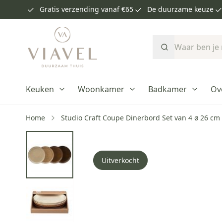
Gratis verzending vanaf €65
De duurzame keuze
Ga naar de inhoud
Zoek
Keuken
Woonkamer
Badkamer
Ov
Home
Studio Craft Coupe Dinerbord Set van 4 ø 26 cm
Uitverkocht