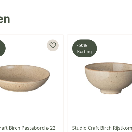
en
-50%
g
Korting
raft Birch Pastabord ø 22
Studio Craft Birch Rijstko