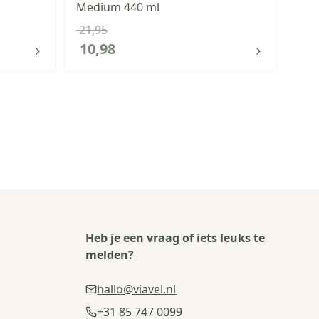
Medium 440 ml
Gro
21,95
24,
10,98
12
Heb je een vraag of iets leuks te
melden?
hallo@viavel.nl
+31 85 747 0099