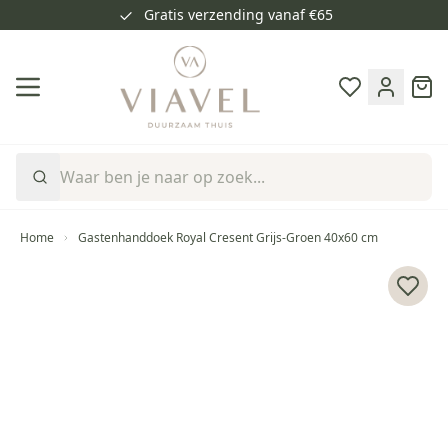
Gratis verzending vanaf €65
Ga naar de inhoud
Cart
Home
Gastenhanddoek Royal Cresent Grijs-Groen 40x60 cm
Voeg 