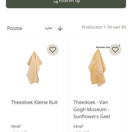
effen doeken.
Combineer de theedoek met een
Filteren op
bijpassende keukendoek.
Producten
1
-
56
van
85
Sorteer op
Theedoek Kleine Ruit
Theedoek - Van
Gogh Museum -
Sunflowers Geel
Vanaf
Vanaf