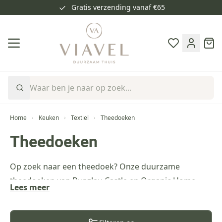
Gratis verzending vanaf €65
Ga naar de inhoud
Cart
Home
Keuken
Textiel
Theedoeken
Theedoeken
Op zoek naar een theedoek? Onze duurzame
theedoeken van Bunzlau Castle en Organic Home
Lees meer
hebben een hoog
absorptievermogen
en geven kleur
aan je keuken.
We hebben mooie prints en mooie