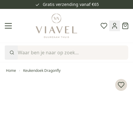
Gratis verzending vanaf €65
Ga naar de inhoud
Cart
Home
Keukendoek Dragonfly
Voeg 