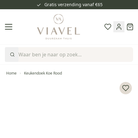
Gratis verzending vanaf €65
Ga naar de inhoud
Cart
Home
Keukendoek Koe Rood
Voeg 