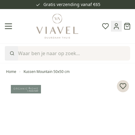
Gratis verzending vanaf €65
Ga naar de inhoud
Cart
Home
Kussen Mountain 50x50 cm
Voeg 