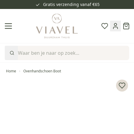
Gratis verzending vanaf €65
Ga naar de inhoud
Cart
Home
Ovenhandschoen Boot
Voeg 