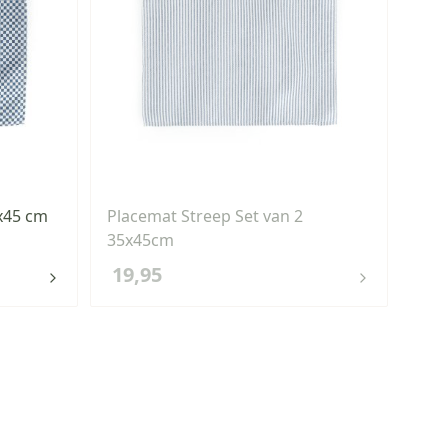
5x45 cm
Placemat Streep Set van 2
Taf
35x45cm
19,95
73