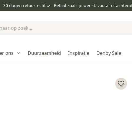
30 dagen retourrecht
Betaal zoals je wenst: vooraf of achtera
er ons
Duurzaamheid
Inspiratie
Denby Sale
Voeg 