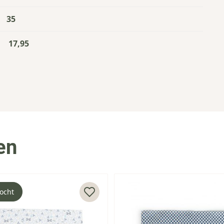
35
17,95
en
kocht