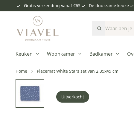
Gratis verzending vanaf €65
De duurzame keuze
Ga naar de inhoud
Zoek
Keuken
Woonkamer
Badkamer
Ov
Home
Placemat White Stars set van 2 35x45 cm
Uitverkocht