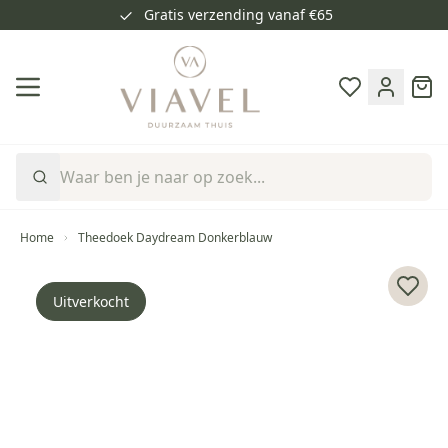
Gratis verzending vanaf €65
Ga naar de inhoud
Cart
Home
Theedoek Daydream Donkerblauw
Voeg 
Uitverkocht