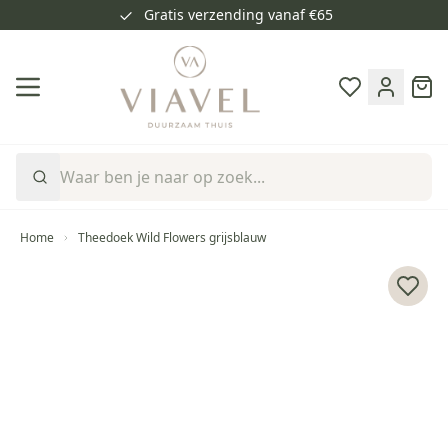
Gratis verzending vanaf €65
Ga naar de inhoud
Cart
Home
Theedoek Wild Flowers grijsblauw
Voeg 